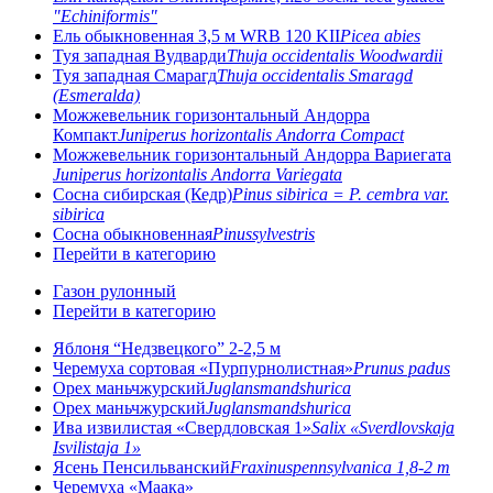
"Echiniformis"
Ель обыкновенная 3,5 м WRB 120 KII
Picea abies
Туя западная Вудварди
Thuja occidentalis Woodwardii
Туя западная Смарагд
Thuja occidentalis Smaragd
(Esmeralda)
Можжевельник горизонтальный Андорра
Компакт
Juniperus horizontalis Andorra Compact
Можжевельник горизонтальный Андорра Вариегата
Juniperus horizontalis Andorra Variegata
Сосна сибирская (Кедр)
Pinus sibirica = P. cembra var.
sibirica
Сосна обыкновенная
Pinussylvestris
Перейти в категорию
Газон рулонный
Перейти в категорию
Яблоня “Недзвецкого” 2-2,5 м
Черемуха сортовая «Пурпурнолистная»
Prunus padus
Орех маньчжурский
Juglansmandshurica
Орех маньчжурский
Juglansmandshurica
Ива извилистая «Свердловская 1»
Salix «Sverdlovskaja
Isvilistaja 1»
Ясень Пенсильванский
Fraxinuspennsylvanica 1,8-2 m
Черемуха «Маака»