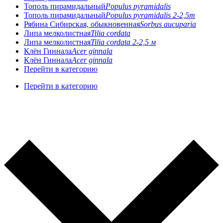
Тополь пирамидальный
Populus pyramidalis
Тополь пирамидальный
Populus pyramidalis 2-2,5m
Рябина Сибирская, обыкновенная
Sorbus aucuparia
Липа мелколистная
Tilia cordata
Липа мелколистная
Tilia cordata 2-2,5 м
Клён Гиннала
Acer ginnala
Клён Гиннала
Acer ginnala
Перейти в категорию
Перейти в категорию