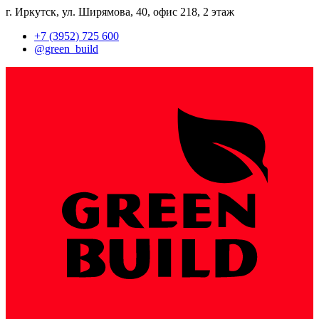
​г. Иркутск, ул. Ширямова, 40, ​офис 218, 2 этаж
​+7 (3952) 725 600
​@green_build