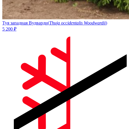
Туя западная Вудварди
(
Thuja occidentalis Woodwardii
)
5 200
₽