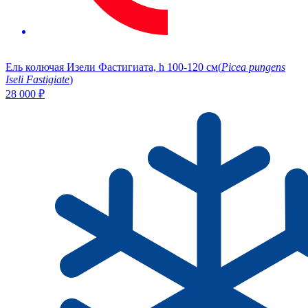
Ель колючая Изели Фастигиата, h 100-120 см
(
Picea pungens
Iseli Fastigiate
)
28 000
₽