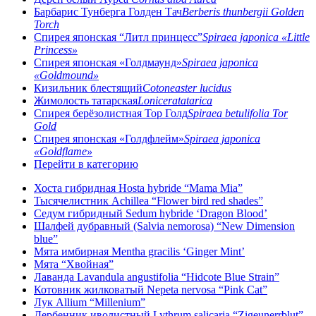
Барбарис Тунберга Голден Тач
Berberis thunbergii Golden
Torch
Спирея японская “Литл принцесс”
Spiraea japonica «Little
Princess»
Спирея японская «Голдмаунд»
Spiraea japonica
«Goldmound»
Кизильник блестящий
Cotoneaster lucidus
Жимолость татарская
Loniceratatarica
Спирея берёзолистная Тор Голд
Spiraea betulifolia Tor
Gold
Спирея японская «Голдфлейм»
Spiraea japonica
«Goldflame»
Перейти в категорию
Хоста гибридная Hosta hybride “Mama Mia”
Тысячелистник Achillea “Flower bird red shades”
Седум гибридный Sedum hybride ‘Dragon Blood’
Шалфей дубравный (Salvia nemorosa) “New Dimension
blue”
Мята имбирная Mentha gracilis ‘Ginger Mint’
Мята “Хвойная”
Лаванда Lavandula angustifolia “Hidcote Blue Strain”
Котовник жилковатый Nepeta nervosa “Pink Cat”
Лук Allium “Millenium”
Дербенник иволистный Lythrum salicaria “Zigeunerrblut”