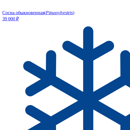
Сосна обыкновенная
(
Pinussylvestris
)
39 000
₽