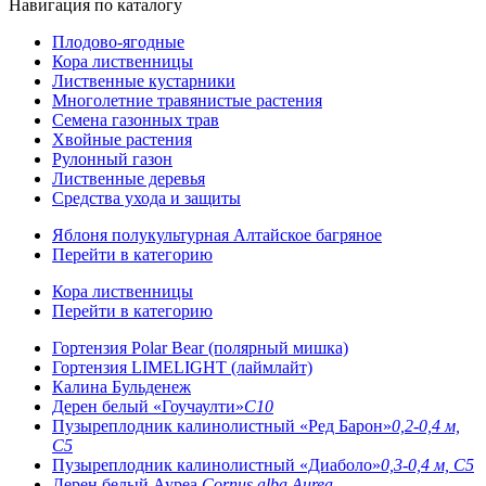
Навигация по каталогу
Плодово-ягодные
Кора лиственницы
Лиственные кустарники
Многолетние травянистые растения
Семена газонных трав
Хвойные растения
Рулонный газон
Лиственные деревья
Средства ухода и защиты
Яблоня полукультурная Алтайское багряное
Перейти в категорию
Кора лиственницы
Перейти в категорию
Гортензия Polar Bear (полярный мишка)
Гортензия LIMELIGHT (лаймлайт)
Калина Бульденеж
Дерен белый «Гоучаулти»
С10
Пузыреплодник калинолистный «Ред Барон»
0,2-0,4 м,
C5
Пузыреплодник калинолистный «Диаболо»
0,3-0,4 м, C5
Дерен белый Ауреа
Cornus alba Aurea