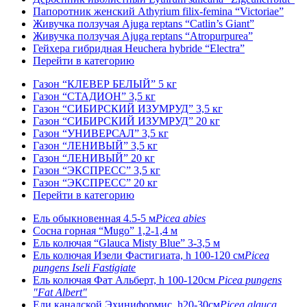
Папоротник женский Athyrium filix-femina “Victoriae”
Живучка ползучая Ajuga reptans “Catlin’s Giant”
Живучка ползучая Ajuga reptans “Atropurpurea”
Гейхера гибридная Heuchera hybride “Electra”
Перейти в категорию
Газон “КЛЕВЕР БЕЛЫЙ” 5 кг
Газон “СТАДИОН” 3,5 кг
Газон “СИБИРСКИЙ ИЗУМРУД” 3,5 кг
Газон “СИБИРСКИЙ ИЗУМРУД” 20 кг
Газон “УНИВЕРСАЛ” 3,5 кг
Газон “ЛЕНИВЫЙ” 3,5 кг
Газон “ЛЕНИВЫЙ” 20 кг
Газон “ЭКСПРЕСС” 3,5 кг
Газон “ЭКСПРЕСС” 20 кг
Перейти в категорию
Ель обыкновенная 4.5-5 м
Picea abies
Сосна горная “Mugo” 1,2-1,4 м
Ель колючая “Glauca Misty Blue” 3-3,5 м
Ель колючая Изели Фастигиата, h 100-120 см
Picea
pungens Iseli Fastigiate
Ель колючая Фат Альберт, h 100-120см
Picea pungens
"Fat Albert"
Ели канадской Эхиниформис, h20-30см
Picea glauca