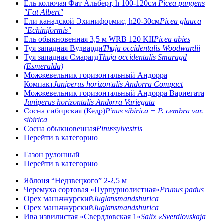
Ель колючая Фат Альберт, h 100-120см
Picea pungens
"Fat Albert"
Ели канадской Эхиниформис, h20-30см
Picea glauca
"Echiniformis"
Ель обыкновенная 3,5 м WRB 120 KII
Picea abies
Туя западная Вудварди
Thuja occidentalis Woodwardii
Туя западная Смарагд
Thuja occidentalis Smaragd
(Esmeralda)
Можжевельник горизонтальный Андорра
Компакт
Juniperus horizontalis Andorra Compact
Можжевельник горизонтальный Андорра Вариегата
Juniperus horizontalis Andorra Variegata
Сосна сибирская (Кедр)
Pinus sibirica = P. cembra var.
sibirica
Сосна обыкновенная
Pinussylvestris
Перейти в категорию
Газон рулонный
Перейти в категорию
Яблоня “Недзвецкого” 2-2,5 м
Черемуха сортовая «Пурпурнолистная»
Prunus padus
Орех маньчжурский
Juglansmandshurica
Орех маньчжурский
Juglansmandshurica
Ива извилистая «Свердловская 1»
Salix «Sverdlovskaja