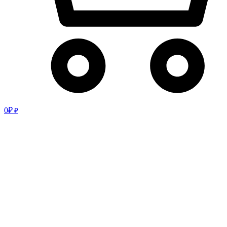
0
₽
₽