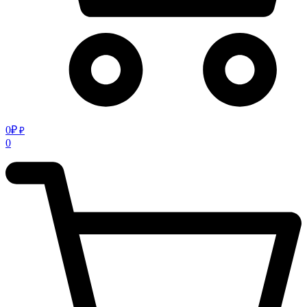
0
₽
₽
0