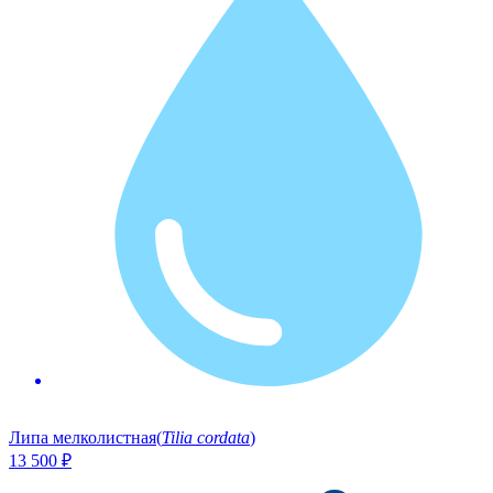
Липа мелколистная
(
Tilia cordata
)
13 500
₽