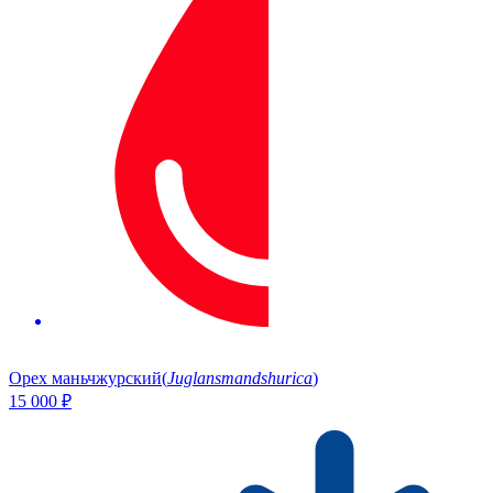
Орех маньчжурский
(
Juglansmandshurica
)
15 000
₽