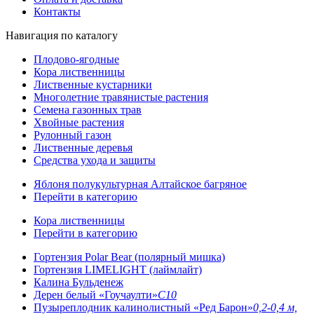
Контакты
Навигация по каталогу
Плодово-ягодные
Кора лиственницы
Лиственные кустарники
Многолетние травянистые растения
Семена газонных трав
Хвойные растения
Рулонный газон
Лиственные деревья
Средства ухода и защиты
Яблоня полукультурная Алтайское багряное
Перейти в категорию
Кора лиственницы
Перейти в категорию
Гортензия Polar Bear (полярный мишка)
Гортензия LIMELIGHT (лаймлайт)
Калина Бульденеж
Дерен белый «Гоучаулти»
С10
Пузыреплодник калинолистный «Ред Барон»
0,2-0,4 м,