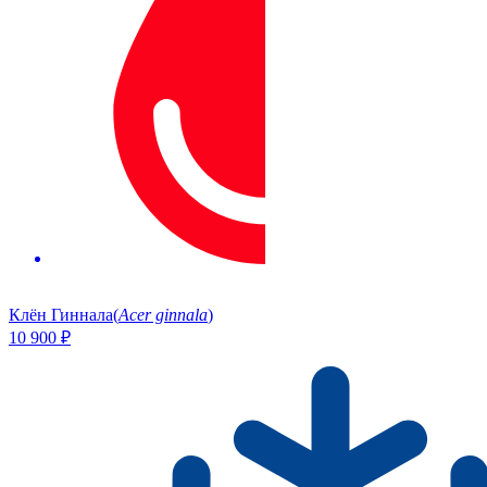
Клён Гиннала
(
Acer ginnala
)
10 900
₽