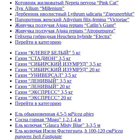
Котовник жилковатый Nepeta nervosa “Pink Cat”
Лук Allium “Millenium”
Дербенник иволистный Lythrum salicaria “Zigeunerrblut”
Папоротник женский Athyrium filix-femina “Victoriae”
Живучка ползучая Ajuga reptans “Catlin’s Giant”
Живучка ползучая Ajuga reptans “Atropurpurea”
Гейхера гибридная Heuchera hybride “Electra”
Перейти в категорию
Газон “КЛЕВЕР БЕЛЫЙ” 5 кг
Газон “СТАДИОН” 3,5 кг
Газон “СИБИРСКИЙ ИЗУМРУД” 3,5 кг
Газон “СИБИРСКИЙ ИЗУМРУД” 20 кг
Газон “УНИВЕРСАЛ” 3,5 кг
Газон “ЛЕНИВЫЙ” 3,5 кг
Газон “ЛЕНИВЫЙ” 20 кг
Газон “ЭКСПРЕСС” 3,5 кг
Газон “ЭКСПРЕСС” 20 кг
Перейти в категорию
Ель обыкновенная 4.5-5 м
Picea abies
Сосна горная “Mugo” 1,2-1,4 м
Ель колючая “Glauca Misty Blue” 3-3,5 м
Ель колючая Изели Фастигиата, h 100-120 см
Picea
pungens Iseli Fastigiate