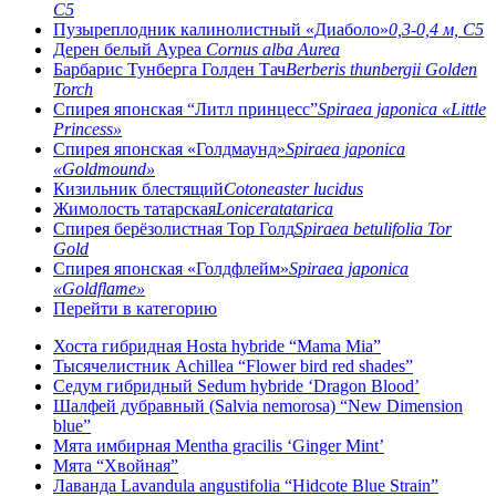
C5
Пузыреплодник калинолистный «Диаболо»
0,3-0,4 м, C5
Дерен белый Ауреа
Cornus alba Aurea
Барбарис Тунберга Голден Тач
Berberis thunbergii Golden
Torch
Спирея японская “Литл принцесс”
Spiraea japonica «Little
Princess»
Спирея японская «Голдмаунд»
Spiraea japonica
«Goldmound»
Кизильник блестящий
Cotoneaster lucidus
Жимолость татарская
Loniceratatarica
Спирея берёзолистная Тор Голд
Spiraea betulifolia Tor
Gold
Спирея японская «Голдфлейм»
Spiraea japonica
«Goldflame»
Перейти в категорию
Хоста гибридная Hosta hybride “Mama Mia”
Тысячелистник Achillea “Flower bird red shades”
Седум гибридный Sedum hybride ‘Dragon Blood’
Шалфей дубравный (Salvia nemorosa) “New Dimension
blue”
Мята имбирная Mentha gracilis ‘Ginger Mint’
Мята “Хвойная”
Лаванда Lavandula angustifolia “Hidcote Blue Strain”