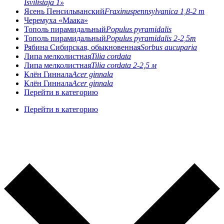
Isvilistaja 1»
Ясень Пенсильванский
Fraxinuspennsylvanica 1,8-2 m
Черемуха «Маака»
Тополь пирамидальный
Populus pyramidalis
Тополь пирамидальный
Populus pyramidalis 2-2,5m
Рябина Сибирская, обыкновенная
Sorbus aucuparia
Липа мелколистная
Tilia cordata
Липа мелколистная
Tilia cordata 2-2,5 м
Клён Гиннала
Acer ginnala
Клён Гиннала
Acer ginnala
Перейти в категорию
Перейти в категорию