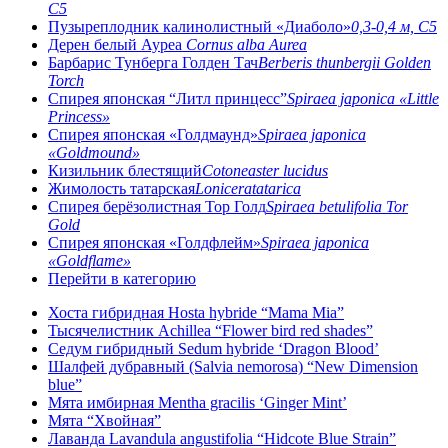
C5
Пузыреплодник калинолистный «Диаболо»
0,3-0,4 м, C5
Дерен белый Ауреа
Cornus alba Aurea
Барбарис Тунберга Голден Тач
Berberis thunbergii Golden
Torch
Спирея японская “Литл принцесс”
Spiraea japonica «Little
Princess»
Спирея японская «Голдмаунд»
Spiraea japonica
«Goldmound»
Кизильник блестящий
Cotoneaster lucidus
Жимолость татарская
Loniceratatarica
Спирея берёзолистная Тор Голд
Spiraea betulifolia Tor
Gold
Спирея японская «Голдфлейм»
Spiraea japonica
«Goldflame»
Перейти в категорию
Хоста гибридная Hosta hybride “Mama Mia”
Тысячелистник Achillea “Flower bird red shades”
Седум гибридный Sedum hybride ‘Dragon Blood’
Шалфей дубравный (Salvia nemorosa) “New Dimension
blue”
Мята имбирная Mentha gracilis ‘Ginger Mint’
Мята “Хвойная”
Лаванда Lavandula angustifolia “Hidcote Blue Strain”