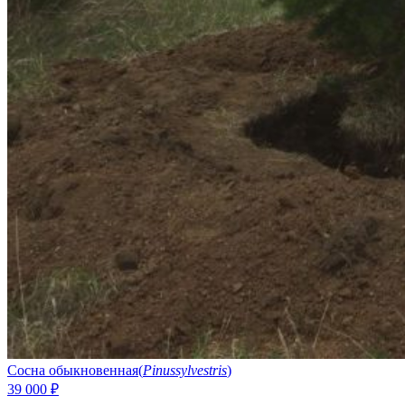
Сосна обыкновенная
(
Pinussylvestris
)
39 000
₽