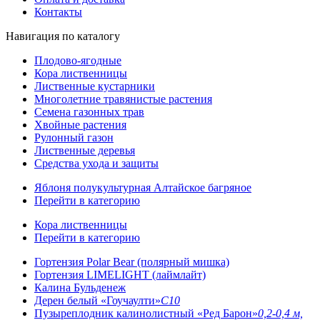
Контакты
Навигация по каталогу
Плодово-ягодные
Кора лиственницы
Лиственные кустарники
Многолетние травянистые растения
Семена газонных трав
Хвойные растения
Рулонный газон
Лиственные деревья
Средства ухода и защиты
Яблоня полукультурная Алтайское багряное
Перейти в категорию
Кора лиственницы
Перейти в категорию
Гортензия Polar Bear (полярный мишка)
Гортензия LIMELIGHT (лаймлайт)
Калина Бульденеж
Дерен белый «Гоучаулти»
С10
Пузыреплодник калинолистный «Ред Барон»
0,2-0,4 м,