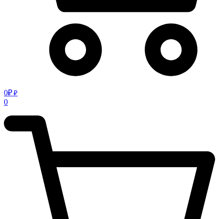
0
₽
₽
0