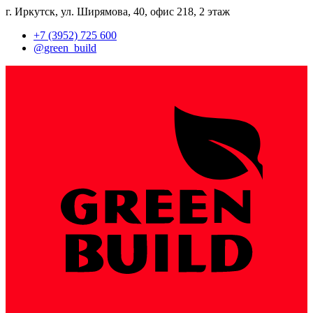
​г. Иркутск, ул. Ширямова, 40, ​офис 218, 2 этаж
​+7 (3952) 725 600
​@green_build