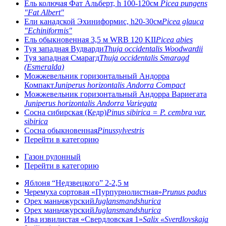
Ель колючая Фат Альберт, h 100-120см
Picea pungens
"Fat Albert"
Ели канадской Эхиниформис, h20-30см
Picea glauca
"Echiniformis"
Ель обыкновенная 3,5 м WRB 120 KII
Picea abies
Туя западная Вудварди
Thuja occidentalis Woodwardii
Туя западная Смарагд
Thuja occidentalis Smaragd
(Esmeralda)
Можжевельник горизонтальный Андорра
Компакт
Juniperus horizontalis Andorra Compact
Можжевельник горизонтальный Андорра Вариегата
Juniperus horizontalis Andorra Variegata
Сосна сибирская (Кедр)
Pinus sibirica = P. cembra var.
sibirica
Сосна обыкновенная
Pinussylvestris
Перейти в категорию
Газон рулонный
Перейти в категорию
Яблоня “Недзвецкого” 2-2,5 м
Черемуха сортовая «Пурпурнолистная»
Prunus padus
Орех маньчжурский
Juglansmandshurica
Орех маньчжурский
Juglansmandshurica
Ива извилистая «Свердловская 1»
Salix «Sverdlovskaja