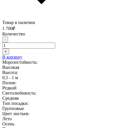
Товар в наличии
1 700
₽
Количество
-
Количество
Можжевельник
+
горизонтальный
В корзину
Андорра
Морозостойкость:
Вариегата
Высокая
Высота:
0,5 - 1 м
Полив:
Редкий
Светолюбивость:
Средняя
Тип посадки:
Групповые
Цвет листьев:
Лето
Осень