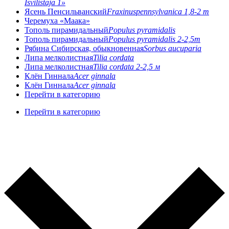
Isvilistaja 1»
Ясень Пенсильванский
Fraxinuspennsylvanica 1,8-2 m
Черемуха «Маака»
Тополь пирамидальный
Populus pyramidalis
Тополь пирамидальный
Populus pyramidalis 2-2,5m
Рябина Сибирская, обыкновенная
Sorbus aucuparia
Липа мелколистная
Tilia cordata
Липа мелколистная
Tilia cordata 2-2,5 м
Клён Гиннала
Acer ginnala
Клён Гиннала
Acer ginnala
Перейти в категорию
Перейти в категорию