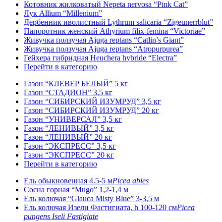
Котовник жилковатый Nepeta nervosa “Pink Cat”
Лук Allium “Millenium”
Дербенник иволистный Lythrum salicaria “Zigeunerrblut”
Папоротник женский Athyrium filix-femina “Victoriae”
Живучка ползучая Ajuga reptans “Catlin’s Giant”
Живучка ползучая Ajuga reptans “Atropurpurea”
Гейхера гибридная Heuchera hybride “Electra”
Перейти в категорию
Газон “КЛЕВЕР БЕЛЫЙ” 5 кг
Газон “СТАДИОН” 3,5 кг
Газон “СИБИРСКИЙ ИЗУМРУД” 3,5 кг
Газон “СИБИРСКИЙ ИЗУМРУД” 20 кг
Газон “УНИВЕРСАЛ” 3,5 кг
Газон “ЛЕНИВЫЙ” 3,5 кг
Газон “ЛЕНИВЫЙ” 20 кг
Газон “ЭКСПРЕСС” 3,5 кг
Газон “ЭКСПРЕСС” 20 кг
Перейти в категорию
Ель обыкновенная 4.5-5 м
Picea abies
Сосна горная “Mugo” 1,2-1,4 м
Ель колючая “Glauca Misty Blue” 3-3,5 м
Ель колючая Изели Фастигиата, h 100-120 см
Picea
pungens Iseli Fastigiate