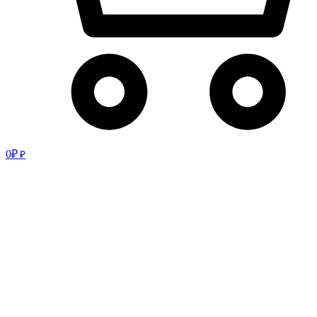
0
₽
₽