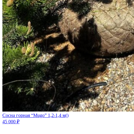
Сосна горная “Mugo” 1,2-1,4 м
()
45 000
₽